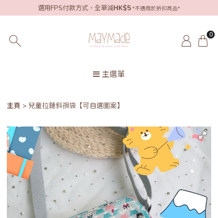
選用FPS付款方式，全單減
HK$5
*不適用於折扣商品*
0
主選單
主頁
兒童拉鏈斜孭袋【可自選圖案】