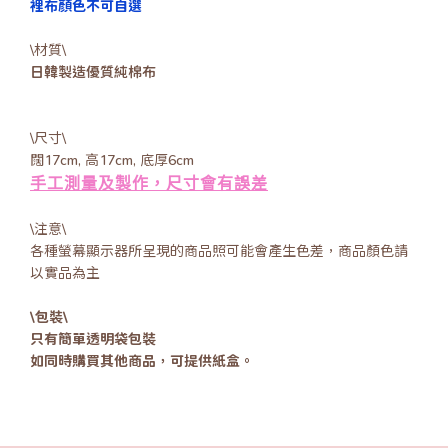
裡布顏色不可自選
\材質\
日韓製造優質純棉布
\尺寸\
闊17cm, 高17cm, 底厚6cm
手工測量及製作，尺寸會有誤差
\注意\
各種螢幕顯示器所呈現的商品照可能會產生色差，商品顏色請
以實品為主
\包裝\
只有簡單透明袋包裝
如同時購買其他商品，可提供紙盒。