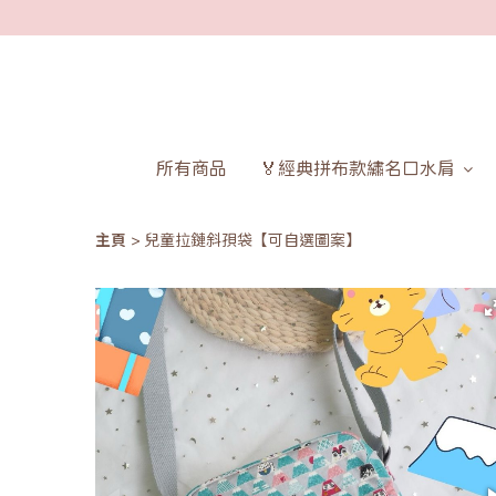
所有商品
🏅經典拼布款繡名口水肩
主頁
兒童拉鏈斜孭袋【可自選圖案】