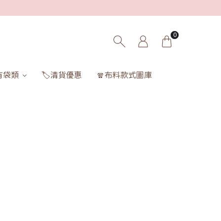
0
有袋類
🏷️清貨優惠
🧣布料款式圖庫