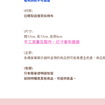
裡布顏色不可自選
\材質\
日韓製造優質純棉布
\尺寸\
闊17cm, 高17cm, 底厚6cm
手工測量及製作，尺寸會有誤差
\注意\
各種螢幕顯示器所呈現的商品照可能會產生色差，商品
\包裝\
只有簡單透明袋包裝
如同時購買其他商品，可提供紙盒。