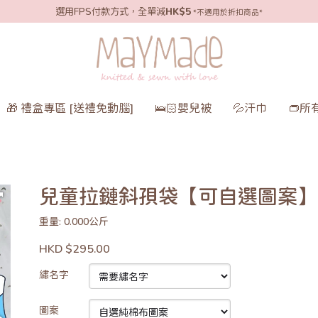
選用FPS付款方式，全單減
HK$5
*不適用於折扣商品*
🎁 禮盒專區 [送禮免動腦]
🛌🏻嬰兒被
💦汗巾
👝所
兒童拉鏈斜孭袋【可自選圖案】
重量: 0.000公斤
HKD $295.00
繡名字
圖案