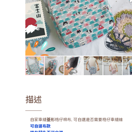
描述
自家車縫
菱形
格仔棉布, 可自選是否需要格仔車縫線
可自選布款