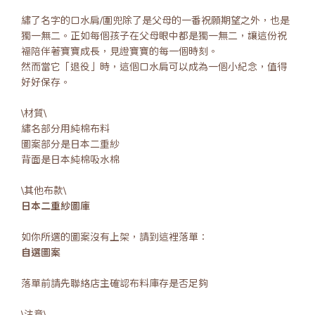
繡了名字的口水肩/圍兜除了是父母的一番祝願期望之外，也是
獨一無二。正如每個孩子在父母眼中都是獨一無二，讓這份祝
福陪伴著寶寶成長，見證寶寶的每一個時刻。
然而當它「退役」時，這個口水肩可以成為一個小紀念，值得
好好保存。
\材質\
繡名部分用純棉布料
圖案部分是日本二重紗
背面是日本純棉吸水棉
\其他布款\
日本二重紗圖庫
如你所選的圖案沒有上架，請到這裡落單：
自選圖案
落單前請先聯絡店主確認布料庫存是否足夠
\注意\