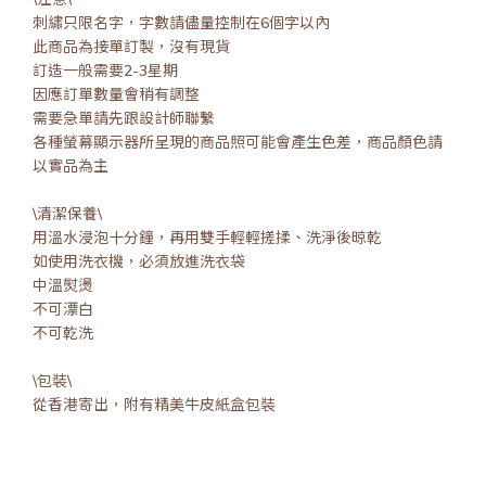
刺繡只限名字，字數請儘量控制在6個字以內
此商品為接單訂製，沒有現貨
訂造一般需要2-3星期
因應訂單數量會稍有調整
需要急單請先跟設計師聯繫
各種螢幕顯示器所呈現的商品照可能會產生色差，商品顏色請
以實品為主
\清潔保養\
用溫水浸泡十分鐘，再用雙手輕輕搓揉、洗淨後晾乾
如使用洗衣機，必須放進洗衣袋
中溫熨燙
不可漂白
不可乾洗
\包裝\
從香港寄出，附有精美牛皮紙盒包裝