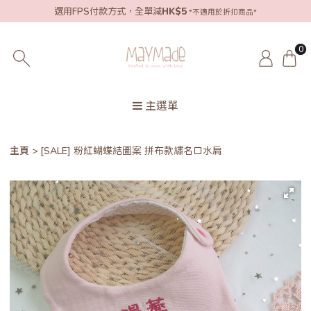
選用FPS付款方式，全單減
HK$5
*不適用於折扣商品*
0
主選單
主頁
[SALE] 粉紅蝴蝶結圖案 拼布款繡名口水肩