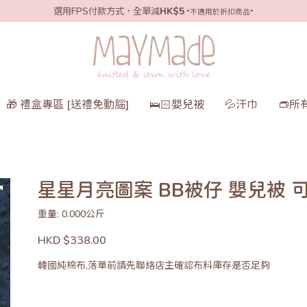
選用FPS付款方式，全單減
HK$5
*不適用於折扣商品*
🎁 禮盒專區 [送禮免動腦]
🛌🏻嬰兒被
💦汗巾
👝所
星星月亮圖案 BB被仔 嬰兒被 
重量: 0.000公斤
HKD $338.00
韓國純棉布,落單前請先聯絡店主確認布料庫存是否足夠