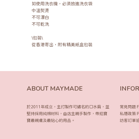
如使用洗衣機，必須放進洗衣袋
中溫熨燙
不可漂白
不可乾洗
\包裝\
從香港寄出，附有精美紙盒包裝
ABOUT MAYMADE
INFO
於2011年成立，主打製作可繡名的口水肩，
並
常見問題 F
堅持採用純棉材料，由店主親手製作，
帶給寶
私隱政策 Pri
寶最親膚及最貼心的用品。
訪客訂單追蹤 