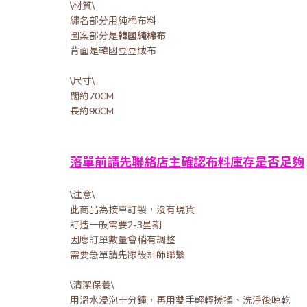
\材質\
繡名部分用純棉布料
圖案部分是
韓國純棉布
背面是韓國豆豆絨布
\尺寸\
闊約70CM
長約90CM
落單前請先聯絡店主確認布料庫存是否足夠
\注意\
此商品為接單訂製，沒有現貨
訂造一般需要2-3星期
因應訂單數量會稍有調整
需要急單請先跟設計師聯繫
\清潔保養\
用溫水浸泡十分鐘，再用雙手輕輕搓揉、洗淨後晾乾