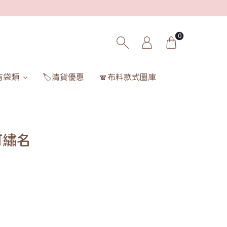
0
有袋類
🏷️清貨優惠
🧣布料款式圖庫
可繡名