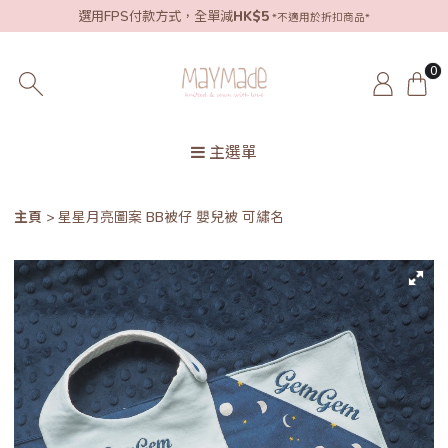
選用FPS付款方式，全單減
HK$5
*不適用於折扣商品*
0
主選單
主頁
星星月亮圖案 BB被仔 嬰兒被 可繡名