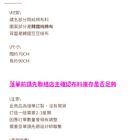
\材質\
繡名部分用純棉布料
圖案部分是
韓國純棉布
背面是韓國豆豆絨布
\尺寸\
闊約70CM
長約90CM
落單前請先聯絡店主確認布料庫存是否足夠
\注意\
此商品為接單訂製，沒有現貨
訂造一般需要2-3星期
因應訂單數量會稍有調整
需要急單請先跟設計師聯繫