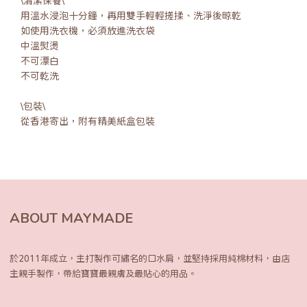
\清潔保養\
用溫水浸泡十分鐘，再用雙手輕輕搓揉、洗淨後晾乾
如使用洗衣機，必須放進洗衣袋
中溫熨燙
不可漂白
不可乾洗
\包裝\
從香港寄出，附有精美紙盒包裝
ABOUT MAYMADE
於2011年成立，主打製作可繡名的口水肩，
並堅持採用純棉材料，由店
主親手製作，
帶給寶寶最親膚及最貼心的用品。