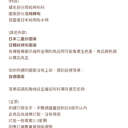
\材質\
繡名部分用純棉布料
圖案部分是
純棉布
背面是日本純棉吸水棉
\其他布款\
日本二重紗圖庫
日韓純棉布圖庫
各種螢幕顯示器所呈現的商品照可能會產生色差，商品顏色請
以實品為主
如你所選的圖案沒有上架，請到這裡落單：
自選圖案
落單前請先聯絡店主確認布料庫存是否足夠
\注意\
刺繡只限名字，字數請儘量控制在6個字以內
此商品為接單訂製，沒有現貨
訂造一般需要2-3星期
因應訂單數量會稍有調整