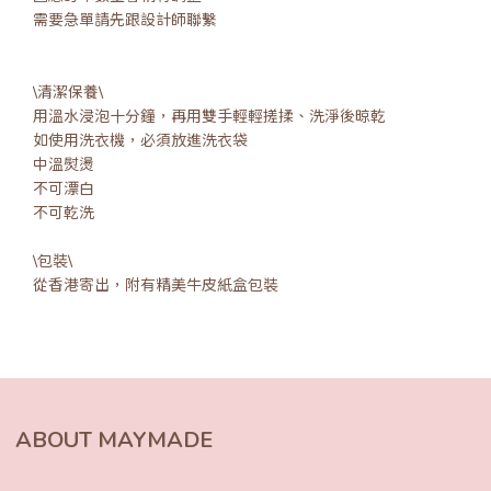
需要急單請先跟設計師聯繫
\清潔保養\
用溫水浸泡十分鐘，再用雙手輕輕搓揉、洗淨後晾乾
如使用洗衣機，必須放進洗衣袋
中溫熨燙
不可漂白
不可乾洗
\包裝\
從香港寄出，附有精美牛皮紙盒包裝
ABOUT MAYMADE