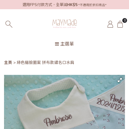
選用FPS付款方式，全單減
HK$5
*不適用於折扣商品*
0
主選單
主頁
綠色貓臉圖案 拼布款繡名口水肩