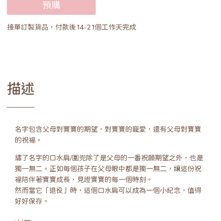
預購
接單訂製貨品，付款後14-21個工作天完成
描述
名字包含父母對寶寶的期望，對寶寶的寵愛，還有父母對寶寶
的祝福。
繡了名字的口水肩/圍兜除了是父母的一番祝願期望之外，也是
獨一無二。正如每個孩子在父母眼中都是獨一無二，讓這份祝
福陪伴著寶寶成長，見證寶寶的每一個時刻。
然而當它「退役」時，這個口水肩可以成為一個小紀念，值得
好好保存。