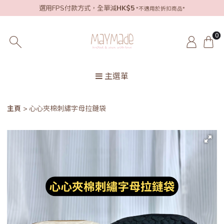
選用FPS付款方式，全單減
HK$5
*不適用於折扣商品*
0
主選單
主頁
心心夾棉刺繡字母拉鏈袋