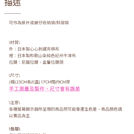
描述
可作為尿片或被仔收納袋/斜揹袋
\材質\
外：日本製心心刺繡夾棉布
裡：日本製和歌山染純色紀州牛津布
拉鏈：尼龍拉鏈，金屬拉鏈頭
\尺寸\
(橫)23CM長//(直)17CM闊//9CM厚
手工測量及製作，尺寸會有誤差
\注意\
各種螢幕顯示器所呈現的商品照可能會產生色差，商品顏色請
以實品為主
\包裝\