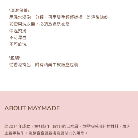
\清潔保養\
用溫水浸泡十分鐘，再用雙手輕輕搓揉、洗淨後晾乾
如使用洗衣機，必須放進洗衣袋
中溫熨燙
不可漂白
不可乾洗
\包裝\
從香港寄出，附有精美牛皮紙盒包裝
ABOUT MAYMADE
於2011年成立，主打製作可繡名的口水肩，
並堅持採用純棉材料，由店
主親手製作，
帶給寶寶最親膚及最貼心的用品。