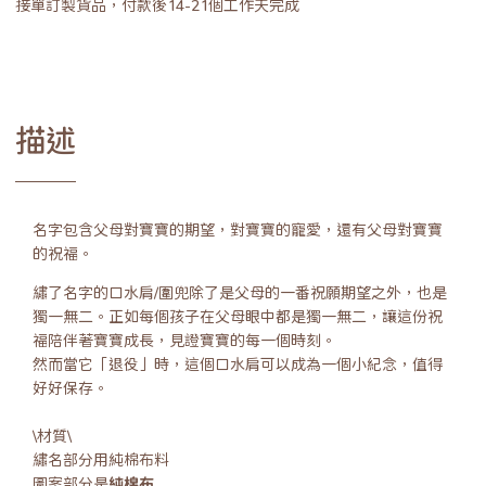
接單訂製貨品，付款後14-21個工作天完成
描述
名字包含父母對寶寶的期望，對寶寶的寵愛，還有父母對寶寶
的祝福。
繡了名字的口水肩/圍兜除了是父母的一番祝願期望之外，也是
獨一無二。正如每個孩子在父母眼中都是獨一無二，讓這份祝
福陪伴著寶寶成長，見證寶寶的每一個時刻。
然而當它「退役」時，這個口水肩可以成為一個小紀念，值得
好好保存。
\材質\
繡名部分用純棉布料
圖案部分是
純棉布