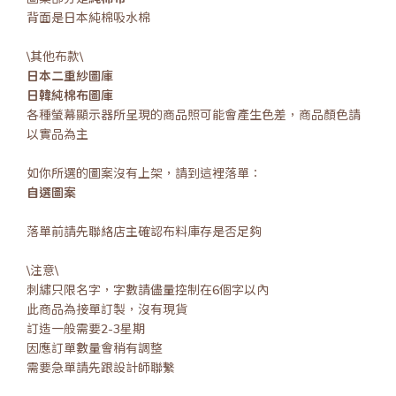
背面是日本純棉吸水棉
\其他布款\
日本二重紗圖庫
日韓純棉布圖庫
各種螢幕顯示器所呈現的商品照可能會產生色差，商品顏色請
以實品為主
如你所選的圖案沒有上架，請到這裡落單：
自選圖案
落單前請先聯絡店主確認布料庫存是否足夠
\注意\
刺繡只限名字，字數請儘量控制在6個字以內
此商品為接單訂製，沒有現貨
訂造一般需要2-3星期
因應訂單數量會稍有調整
需要急單請先跟設計師聯繫