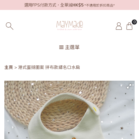
選用FPS付款方式，全單減
HK$5
*不適用於折扣商品*
0
主選單
主頁
港式蛋撻圖案 拼布款繡名口水肩