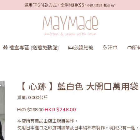
選用FPS付款方式，全單減
HK$5
*不適用於折扣商品*
🎁 禮盒專區 [送禮免動腦]
🛌🏻嬰兒被
💦汗巾
👝所
【 心跡 】藍白色 大開口萬用袋
重量: 0.000公斤
HKD $248.00
HKD $268.00
本店所有商品由店主親自製作。
使用日本進口之印度刺繡帶及日本純棉布製作。現貨只有一個，