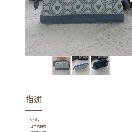
描述
\材質\
日本純棉布