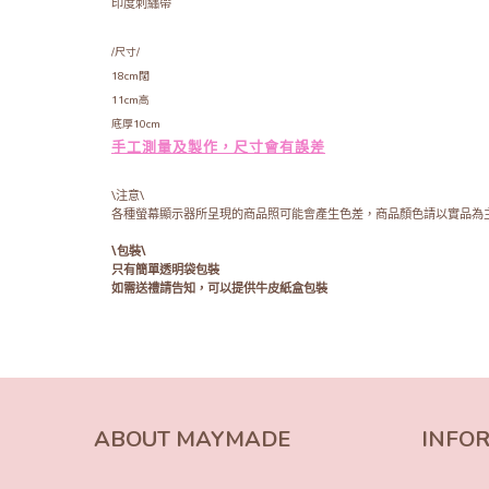
印度刺繡帶
/尺寸/
18cm闊
11cm高
底厚10cm
手工測量及製作，尺寸會有誤差
\注意\
各種螢幕顯示器所呈現的商品照可能會產生色差，商品顏色請以實品為
\包裝\
只有簡單透明袋包裝
如需送禮請告知，可以提供牛皮紙盒包裝
ABOUT MAYMADE
INFO