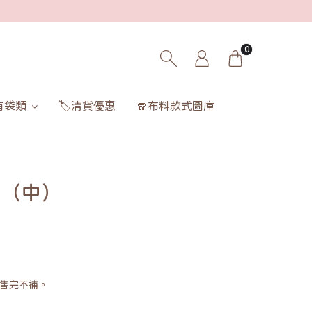
0
有袋類
🏷️清貨優惠
🧣布料款式圖庫
 （中）
售完不補。