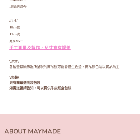
印度刺繡帶
/尺寸/
18cm闊
11cm高
底厚10cm
手工測量及製作，尺寸會有誤差
\注意\
各種螢幕顯示器所呈現的商品照可能會產生色差，商品顏色請以實品為主
\包裝\
只有簡單透明袋包裝
如需送禮請告知，可以提供牛皮紙盒包裝
ABOUT MAYMADE