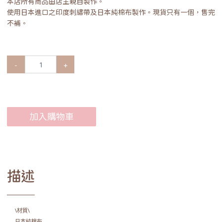
本店所有商品由店主親自製作。
使用日本進口之印度刺繡帶及日本純棉布製作。現貨只有一個，售完
不補。
-
+
加入購物車
描述
\材質\
日本純棉布