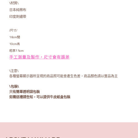
\材質\
日本純棉布
印度刺繡帶
/尺寸/
16cm闊
10cm高
底厚7.5cm
手工測量及製作，尺寸會有誤差
\注意\
各種螢幕顯示器所呈現的商品照可能會產生色差，商品顏色請以實品為主
\包裝\
只有簡單透明袋包裝
如需送禮請告知，可以提供牛皮紙盒包裝