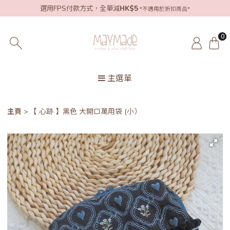
選用FPS付款方式，全單減
HK$5
*不適用於折扣商品*
0
主選單
主頁
【 心跡 】黑色 大開口萬用袋 (小）