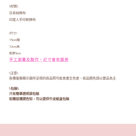
\材質\
日本純棉布
印度人手印刷棉布
/尺寸/
15cm闊
12cm高
底厚5cm
手工測量及製作，尺寸會有誤差
\注意\
各種螢幕顯示器所呈現的商品照可能會產生色差，商品顏色請以實品為主
\包裝\
只有簡單透明袋包裝
如需送禮請告知，可以提供牛皮紙盒包裝