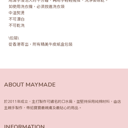
用清手浸泡大約十分鐘，再用手輕輕搓揉、洗淨後晾乾。
如使用洗衣機，必須放進洗衣袋
中溫熨燙
不可漂白
不可乾洗
\包裝\
從香港寄出，附有精美牛皮紙盒包裝
ABOUT MAYMADE
於2011年成立，主打製作可繡名的口水肩，
並堅持採用純棉材料，由店
主親手製作，
帶給寶寶最親膚及最貼心的用品。
INFORMATION