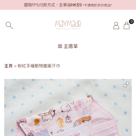
選用FPS付款方式，全單減
HK$5
*不適用於折扣商品*
0
主選單
主頁
粉紅手繪動物圖案汗巾