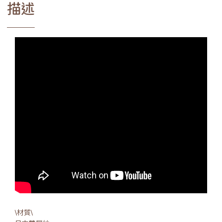
描述
\材質\