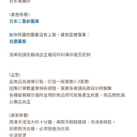
日本雙層紗
\其他布款\
日本二重紗圖庫
如你所選的圖案沒有上架，請到這裡落單：
自選圖案
落單前請先聯絡店主確認布料庫存是否足夠
\注意\
此商品為接單訂製，訂造一般需要2-3星期
因應訂單數量會稍有調整，需要急單請先跟設計師聯繫
各種螢幕顯示器所呈現的商品照可能會產生色差，商品顏色請
以實品為主
\清潔保養\
用清手浸泡大約十分鐘，再用手輕輕搓揉、洗淨後晾乾。
如使用洗衣機，必須放進洗衣袋
中溫熨燙