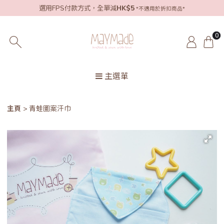
選用FPS付款方式，全單減
HK$5
*不適用於折扣商品*
0
主選單
主頁
青蛙圖案汗巾