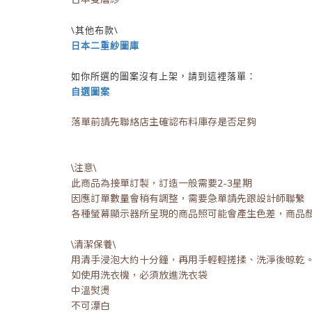
\其他布款\
日本二重紗圖庫
如你所選的圖案沒有上架，請到這裡落單：
自選圖案
落單前請先聯絡店主確認布料庫存是否足夠
\注意\
此商品為接單訂製，訂造一般需要2-3星期
因應訂單數量會稍有調整，需要急單請先跟設計師聯繫
各種螢幕顯示器所呈現的商品照可能會產生色差，商品
\清潔保養\
用清手浸泡大約十分鐘，再用手輕輕搓揉、洗淨後晾乾
如使用洗衣機，必須放進洗衣袋
中溫熨燙
不可漂白