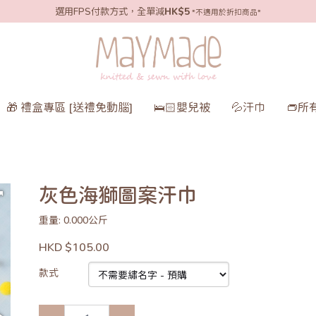
選用FPS付款方式，全單減
HK$5
*不適用於折扣商品*
🎁 禮盒專區 [送禮免動腦]
🛌🏻嬰兒被
💦汗巾
👝所
灰色海獅圖案汗巾
重量: 0.000公斤
HKD $105.00
款式