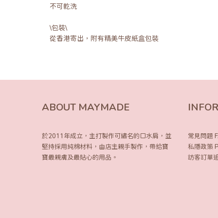
不可乾洗
\包裝\
從香港寄出，附有精美牛皮紙盒包裝
ABOUT MAYMADE
INFO
於2011年成立，主打製作可繡名的口水肩，
並
常見問題 F
堅持採用純棉材料，由店主親手製作，
帶給寶
私隱政策 Pri
寶最親膚及最貼心的用品。
訪客訂單追蹤 