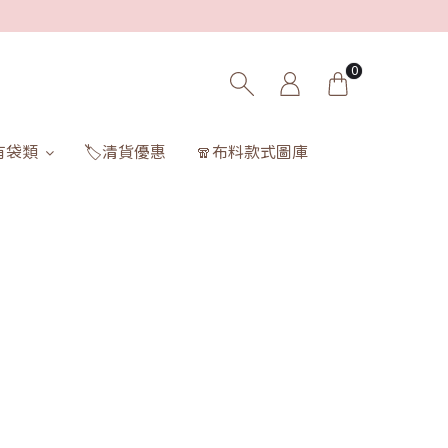
0
有袋類
🏷️清貨優惠
🧣布料款式圖庫