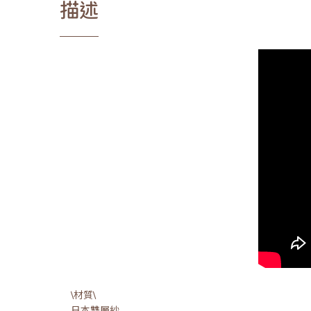
描述
\材質\
日本雙層紗