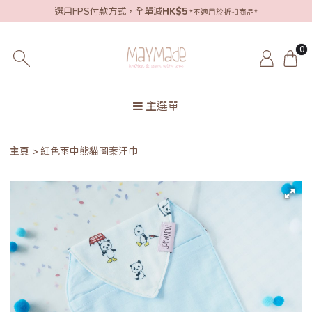
選用FPS付款方式，全單減
HK$5
*不適用於折扣商品*
0
主選單
主頁
紅色雨中熊貓圖案汗巾