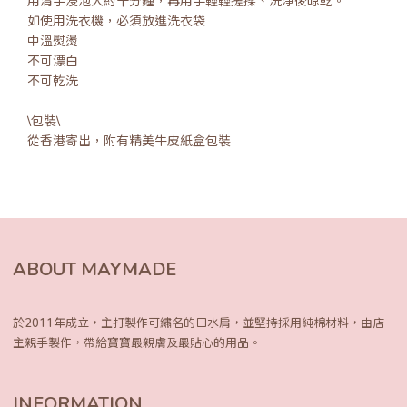
用清手浸泡大約十分鐘，再用手輕輕搓揉、洗淨後晾乾。
如使用洗衣機，必須放進洗衣袋
中溫熨燙
不可漂白
不可乾洗
\包裝\
從香港寄出，附有精美牛皮紙盒包裝
ABOUT MAYMADE
於2011年成立，主打製作可繡名的口水肩，
並堅持採用純棉材料，由店
主親手製作，
帶給寶寶最親膚及最貼心的用品。
INFORMATION