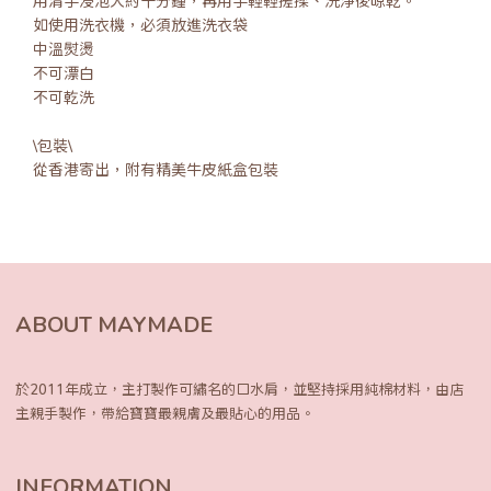
用清手浸泡大約十分鐘，再用手輕輕搓揉、洗淨後晾乾。
如使用洗衣機，必須放進洗衣袋
中溫熨燙
不可漂白
不可乾洗
\包裝\
從香港寄出，附有精美牛皮紙盒包裝
ABOUT MAYMADE
於2011年成立，主打製作可繡名的口水肩，
並堅持採用純棉材料，由店
主親手製作，
帶給寶寶最親膚及最貼心的用品。
INFORMATION