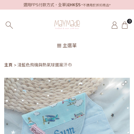
選用FPS付款方式，全單減
HK$5
*不適用於折扣商品*
0
主選單
主頁
淺藍色飛機與熱氣球圖案汗巾