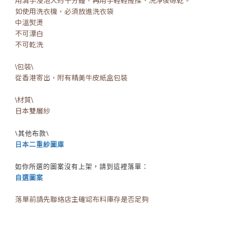
用清手浸泡大約十分鐘，再用手輕輕搓揉、洗淨後晾乾。
如使用洗衣機，必須放進洗衣袋
中溫熨燙
不可漂白
不可乾洗
\包裝\
從香港寄出，附有精美牛皮紙盒包裝
\材質\
日本雙層紗
\其他布款\
日本二重紗圖庫
如你所選的圖案沒有上架，請到這裡落單：
自選圖案
落單前請先聯絡店主確認布料庫存是否足夠