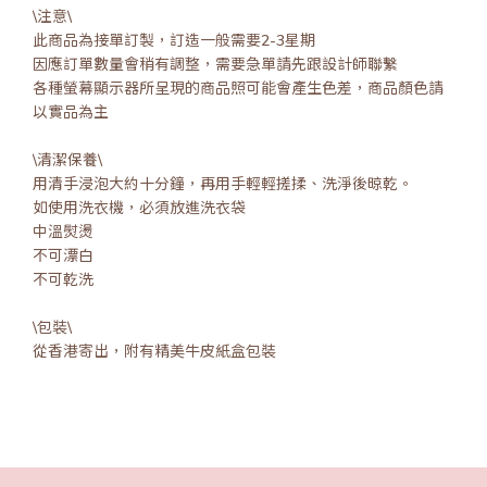
\注意\
此商品為接單訂製，訂造一般需要2-3星期
因應訂單數量會稍有調整，需要急單請先跟設計師聯繫
各種螢幕顯示器所呈現的商品照可能會產生色差，商品顏色請
以實品為主
\清潔保養\
用清手浸泡大約十分鐘，再用手輕輕搓揉、洗淨後晾乾。
如使用洗衣機，必須放進洗衣袋
中溫熨燙
不可漂白
不可乾洗
\包裝\
從香港寄出，附有精美牛皮紙盒包裝