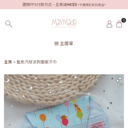
選用FPS付款方式，全單減
HK$5
*不適用於折扣商品*
0
主選單
主頁
藍色汽球派對圖案汗巾