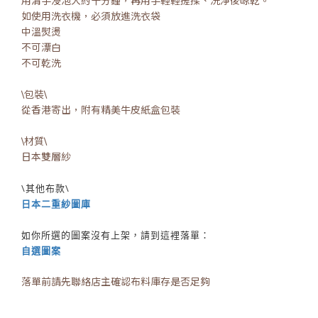
用清手浸泡大約十分鐘，再用手輕輕搓揉、洗淨後晾乾。
如使用洗衣機，必須放進洗衣袋
中溫熨燙
不可漂白
不可乾洗
\包裝\
從香港寄出，附有精美牛皮紙盒包裝
\材質\
日本雙層紗
\其他布款\
日本二重紗圖庫
如你所選的圖案沒有上架，請到這裡落單：
自選圖案
落單前請先聯絡店主確認布料庫存是否足夠