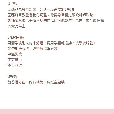
\注意\
此商品為接單訂製，訂造一般需要2-3星期
因應訂單數量會稍有調整，需要急單請先跟設計師聯繫
各種螢幕顯示器所呈現的商品照可能會產生色差，商品顏色請
以實品為主
\清潔保養\
用清手浸泡大約十分鐘，再用手輕輕搓揉、洗淨後晾乾。
如使用洗衣機，必須放進洗衣袋
中溫熨燙
不可漂白
不可乾洗
\包裝\
從香港寄出，附有精美牛皮紙盒包裝