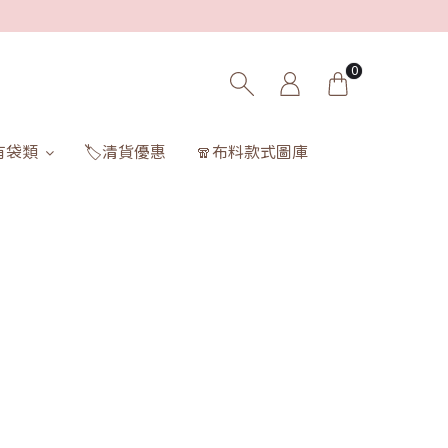
0
有袋類
🏷️清貨優惠
🧣布料款式圖庫