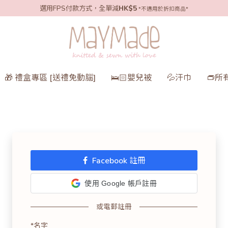
選用FPS付款方式，全單減
HK$5
*不適用於折扣商品*
🎁 禮盒專區 [送禮免動腦]
🛌🏻嬰兒被
💦汗巾
👝所
Facebook 註冊
使用 Google 帳戶註冊
或電郵註冊
*名字