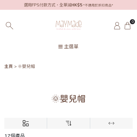
選用FPS付款方式，全單減
HK$5
*不適用於折扣商品*
0
主選單
主頁
🌞嬰兒帽
🌞嬰兒帽
17個產品