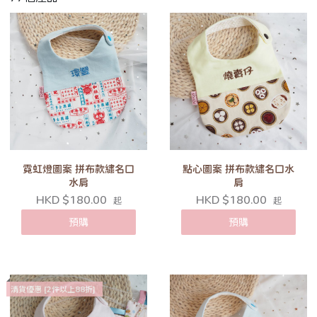
霓虹燈圖案 拼布款繡名口
點心圖案 拼布款繡名口水
水肩
肩
HKD $180.00
HKD $180.00
起
起
預購
預購
清貨優惠 [2件以上88折]