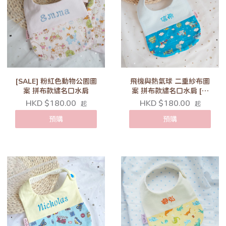
[SALE] 粉紅色動物公園圖
飛機與熱氣球 二重紗布圖
案 拼布款繡名口水肩
案 拼布款繡名口水肩 [三
色可選]
HKD $180.00
HKD $180.00
起
起
預購
預購