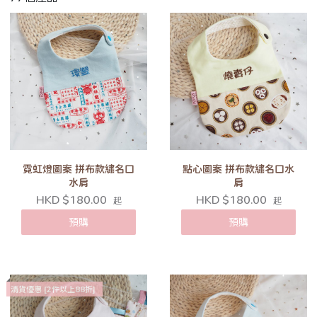
霓虹燈圖案 拼布款繡名口
點心圖案 拼布款繡名口水
水肩
肩
HKD $180.00
HKD $180.00
起
起
預購
預購
清貨優惠 [2件以上88折]