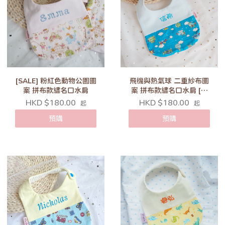
[SALE] 粉紅色動物公園圖
飛機與熱氣球 二重紗布圖
案 拼布款繡名口水肩
案 拼布款繡名口水肩 [三
色可選]
HKD $180.00
HKD $180.00
起
起
預購
預購