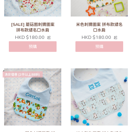
[SALE] 蘑菇園刺猬圖案
米色刺猬圖案 拼布款繡名
拼布款繡名口水肩
口水肩
HKD $180.00
HKD $180.00
起
起
預購
預購
清貨優惠 [2件以上88折]