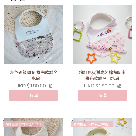
灰色恐龍圖案 拼布款繡名
粉紅色火烈鳥純棉布圖案
口水肩
拼布款繡名口水肩
HKD $180.00
HKD $180.00
起
起
預購
預購
清貨優惠 [2件以上88折]
清貨優惠 [2件以上88折]