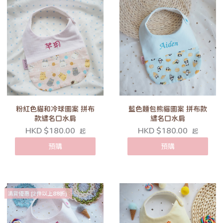
粉紅色貓和冷球圖案 拼布
藍色麵包熊貓圖案 拼布款
款繡名口水肩
繡名口水肩
HKD $180.00
HKD $180.00
起
起
預購
預購
清貨優惠 [2件以上88折]