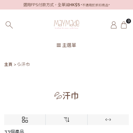
選用FPS付款方式，全單減
HK$5
*不適用於折扣商品*
0
主選單
主頁
💦汗巾
💦汗巾
33個產品