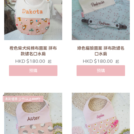
橙色柴犬純棉布圖案 拼布
綠色貓臉圖案 拼布款繡名
款繡名口水肩
口水肩
HKD $180.00
HKD $180.00
起
起
預購
預購
清貨優惠 [2件以上88折]