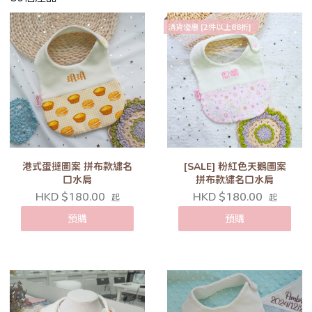
清貨優惠 [2件以上88折]
港式蛋撻圖案 拼布款繡名
[SALE] 粉紅色天鵝圖案
口水肩
拼布款繡名口水肩
HKD $180.00
HKD $180.00
起
起
預購
預購